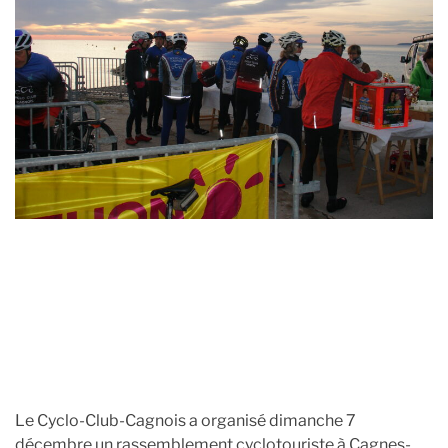
t
t
h
e
o
r
Le Cyclo-Club-Cagnois a organisé dimanche 7
décembre un rassemblement cyclotouriste à Cagnes-