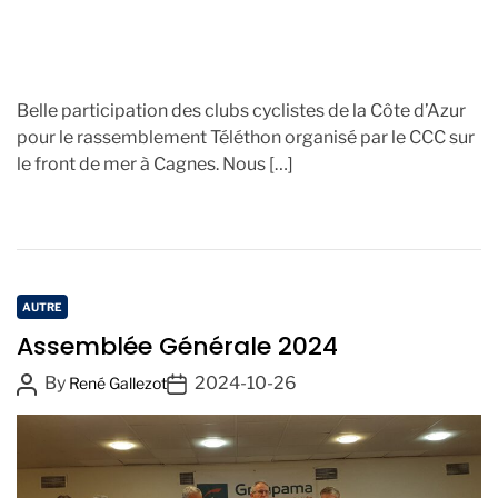
Belle participation des clubs cyclistes de la Côte d’Azur
pour le rassemblement Téléthon organisé par le CCC sur
le front de mer à Cagnes. Nous […]
C
AUTRE
a
Assemblée Générale 2024
t
P
P
By
2024-10-26
René Gallezot
e
o
o
g
s
s
o
t
t
r
A
D
i