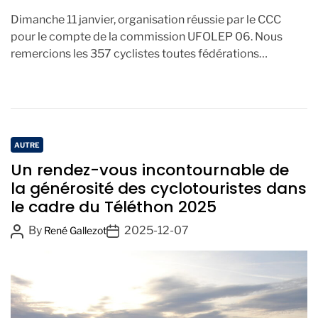
Dimanche 11 janvier, organisation réussie par le CCC
pour le compte de la commission UFOLEP 06. Nous
remercions les 357 cyclistes toutes fédérations
confondues qui […]
C
AUTRE
a
Un rendez-vous incontournable de
t
la générosité des cyclotouristes dans
e
le cadre du Téléthon 2025
g
o
P
P
By
2025-12-07
René Gallezot
r
o
o
i
s
s
e
t
t
s
A
D
u
a