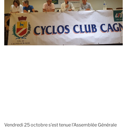
u
a
e
t
t
s
h
e
o
r
Vendredi 25 octobre s’est tenue l’Assemblée Générale