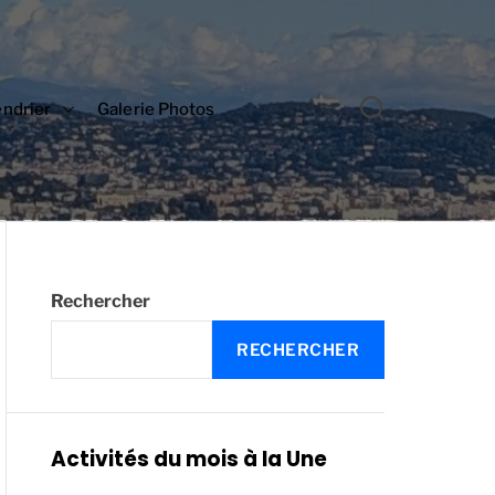
S
endrier
Galerie Photos
E
A
R
C
H
Rechercher
RECHERCHER
Activités du mois à la Une