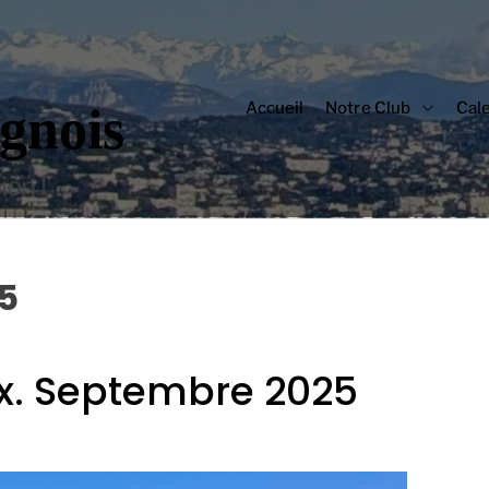
Accueil
Notre Club
Cal
gnois
on !
5
x. Septembre 2025