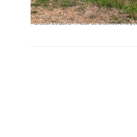
Le CCC a clôturé sa saison 2025, séjours et we
« Gréoux les Bains ». Plaisir de la découverte po