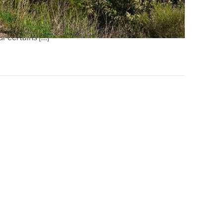
ek-ends cyclistes, au « Domaine Château Laval » à
ur certains […]