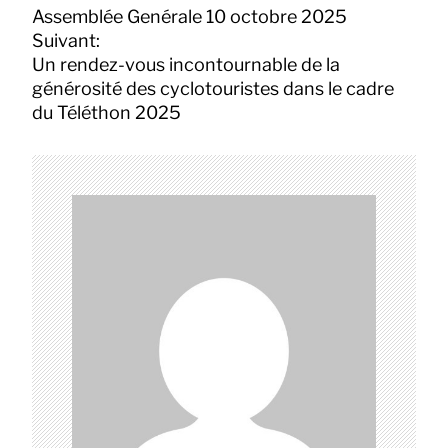
a
Assemblée Genérale 10 octobre 2025
v
Suivant:
i
Un rendez-vous incontournable de la
g
générosité des cyclotouristes dans le cadre
a
du Téléthon 2025
t
i
o
n
d
e
l
’
a
r
t
i
c
l