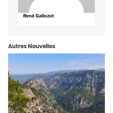
e
René Gallezot
Autres Nouvelles
Rando cyclo dans le Verdon
2026-05-24